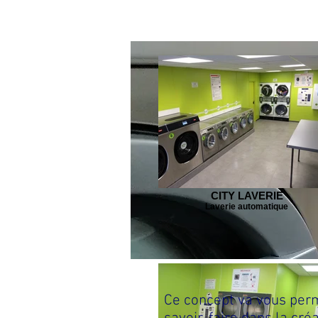
CITY LAVERIE
Laverie automatique
Ce concept va vous perm