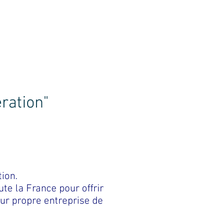
ie
ération"
tion.
te la France pour offrir
eur propre entreprise de