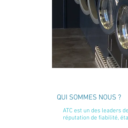
QUI SOMMES NOUS ?
ATC est un des leaders de
réputation de fiabilité, é