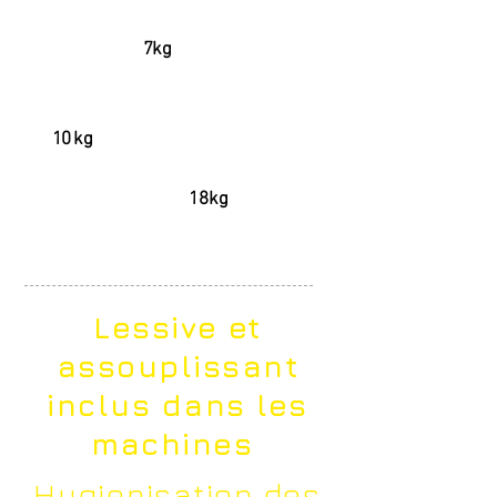
3
Laveuse S
super essorage
7
kg
1200 tr/mn
3 Laveuses
M
super essorage 1200 tr/
10
kg
mn
1 Laveuses XL
grosses
18kg
capacités
Lessive et
assouplissant
inclus dans les
machines
Hygienisation des